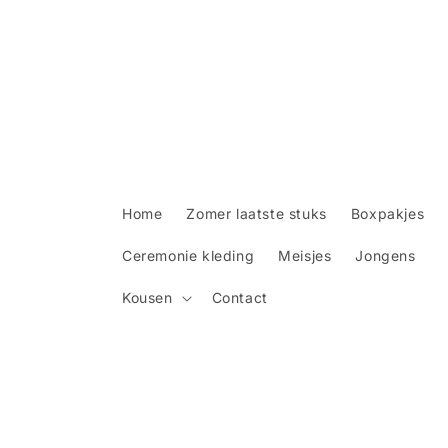
Meteen
naar de
content
Home
Zomer laatste stuks
Boxpakjes
Ceremonie kleding
Meisjes
Jongens
Kousen
Contact