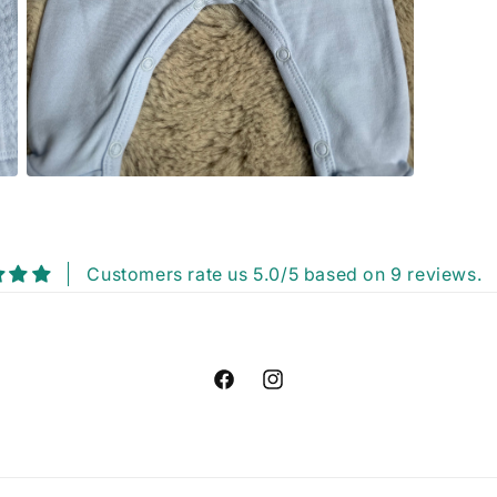
Media
5
openen
in
modaal
Customers rate us 5.0/5 based on 9 reviews.
Facebook
Instagram