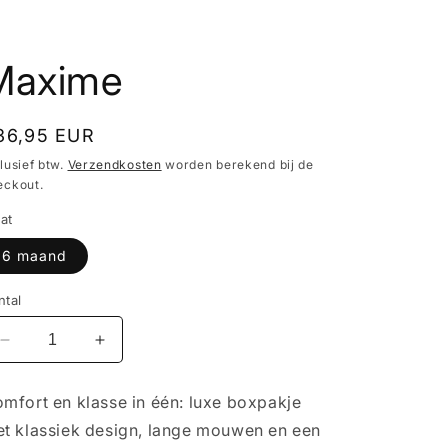
Maxime
ormale
36,95 EUR
ijs
lusief btw.
Verzendkosten
worden berekend bij de
eckout.
at
6 maand
ntal
Aantal
Aantal
verlagen
verhogen
voor
voor
mfort en klasse in één: luxe boxpakje
Maxime
Maxime
t klassiek design, lange mouwen en een