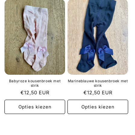
l
e
c
t
i
e
:
Babyroze kousenbroek met
Marineblauwe kousenbroek met
strik
strik
Normale
€12,50 EUR
Normale
€12,50 EUR
prijs
prijs
Opties kiezen
Opties kiezen