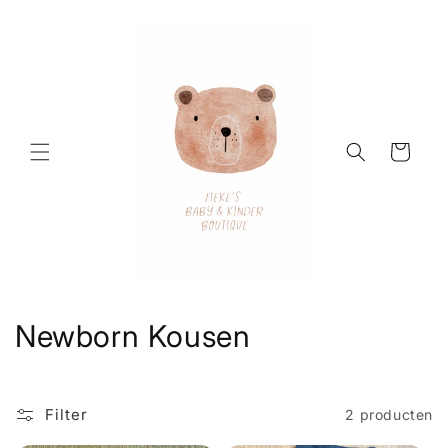
Meteen
naar de
content
Winkelwagen
C
Newborn Kousen
o
l
Filter
2 producten