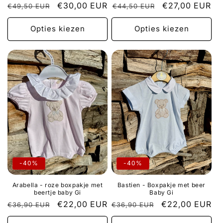
Normale
Aanbiedingsprijs
€30,00 EUR
Normale
Aanbiedingspr
€27,00 EUR
€49,50 EUR
€44,50 EUR
prijs
prijs
Opties kiezen
Opties kiezen
-40%
-40%
Arabella - roze boxpakje met
Bastien - Boxpakje met beer
beertje baby Gi
Baby Gi
Normale
Aanbiedingsprijs
€22,00 EUR
Normale
Aanbiedingspri
€22,00 EUR
€36,90 EUR
€36,90 EUR
prijs
prijs