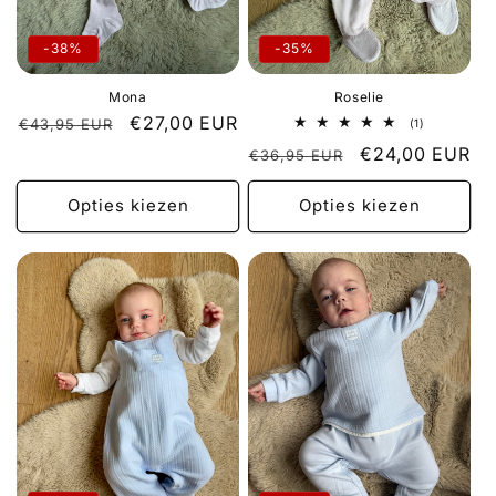
-38%
-35%
Mona
Roselie
Normale
Aanbiedingsprijs
€27,00 EUR
€43,95 EUR
1
(1)
totaal
prijs
Normale
Aanbiedingspri
€24,00 EUR
€36,95 EUR
aantal
recensies
prijs
Opties kiezen
Opties kiezen