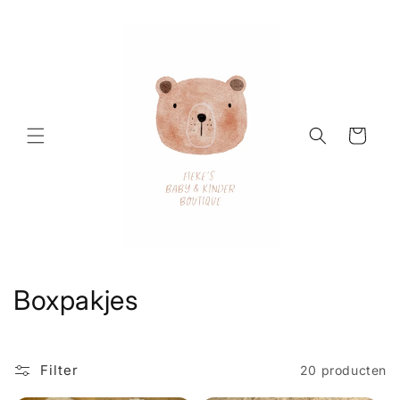
Meteen
naar de
content
Winkelwagen
C
Boxpakjes
o
l
Filter
20 producten