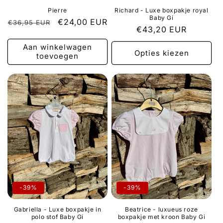
Pierre
Richard - Luxe boxpakje royal
Baby Gi
Normale
Aanbiedingsprijs
€24,00 EUR
€36,95 EUR
Normale
€43,20 EUR
prijs
prijs
Aan winkelwagen
Opties kiezen
toevoegen
-39%
-39%
Gabriella - Luxe boxpakje in
Beatrice - luxueus roze
polo stof Baby Gi
boxpakje met kroon Baby Gi