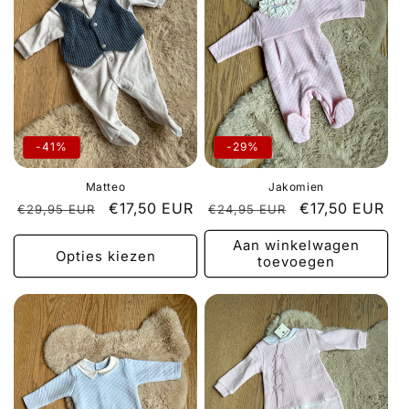
-41%
-29%
Matteo
Jakomien
Normale
Aanbiedingsprijs
€17,50 EUR
Normale
Aanbiedingspr
€17,50 EUR
€29,95 EUR
€24,95 EUR
prijs
prijs
Aan winkelwagen
Opties kiezen
toevoegen