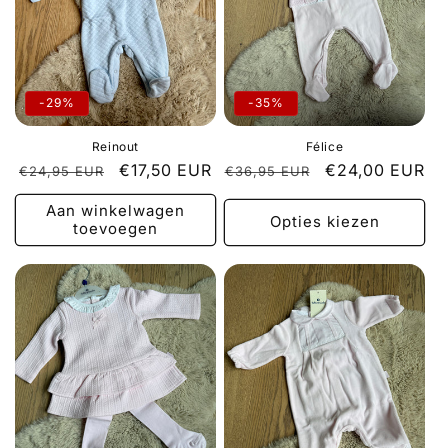
-29%
-35%
Reinout
Félice
Normale
Aanbiedingsprijs
€17,50 EUR
Normale
Aanbiedingspri
€24,00 EUR
€24,95 EUR
€36,95 EUR
prijs
prijs
Aan winkelwagen
Opties kiezen
toevoegen