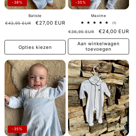
-38%
-35%
Batiste
Maxime
Normale
Aanbiedingsprijs
€27,00 EUR
€43,95 EUR
1
(1)
totaal
prijs
Normale
Aanbiedingspri
€24,00 EUR
€36,95 EUR
aantal
recensies
prijs
Aan winkelwagen
Opties kiezen
toevoegen
-35%