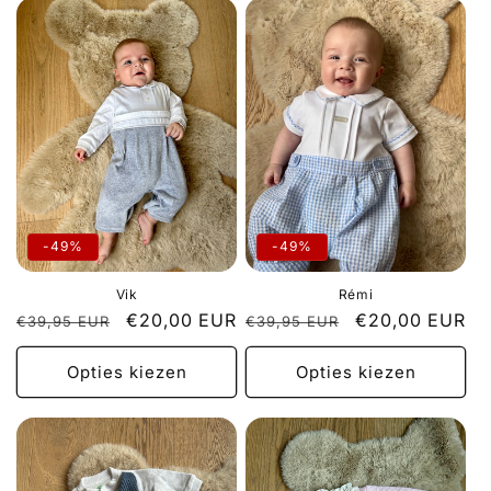
l
e
c
t
i
e
-49%
-49%
:
Vik
Rémi
Normale
Aanbiedingsprijs
€20,00 EUR
Normale
Aanbiedingspri
€20,00 EUR
€39,95 EUR
€39,95 EUR
prijs
prijs
Opties kiezen
Opties kiezen